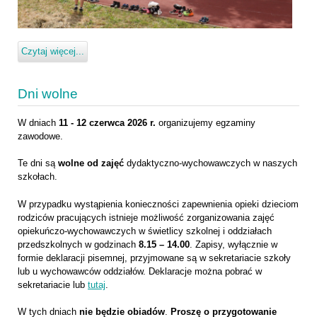
Czytaj więcej...
Dni wolne
W d
niach
11 - 12 czerwca 2026 r.
organizujemy egzaminy
zawodowe.
Te dni są
wolne od zajęć
dydaktyczno-
wychowawczych w naszych
szkołach.
W przypadku wystąpienia konieczności zapewnienia opieki
dzieciom
rodziców pracujących
istnieje możliwość zorganizowania zajęć
opiekuńczo-
wychowawczych w świetlicy szkolnej i oddziałach
przedszkolnych w godzinach
8.15 – 14.00
.
Zapisy, wyłącznie w
formie deklaracji pisemnej, przyjmowane są w
sekretariacie szkoły
lub u wychowawców oddziałów. Deklaracje można pobrać
w
sekretariacie lub
tutaj
.
W tych dniach
nie będzie obiadów
.
Proszę o
przygotowanie