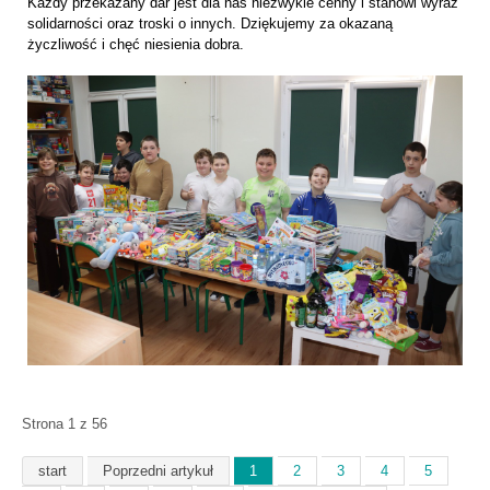
Każdy przekazany dar jest dla nas niezwykle cenny i stanowi wyraz
solidarności oraz troski o innych. Dziękujemy za okazaną
życzliwość i chęć niesienia dobra.
Strona 1 z 56
start
Poprzedni artykuł
1
2
3
4
5